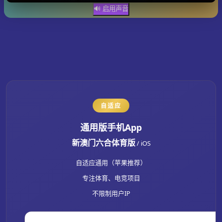
🔊 启用声音
自适应
通用版手机App
新澳门六合体育版
/ iOS
自适应通用（苹果推荐）
专注体育、电竞项目
不限制用户IP