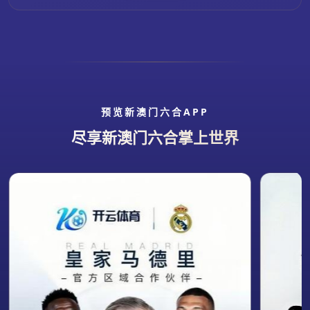
预览新澳门六合APP
尽享新澳门六合掌上世界